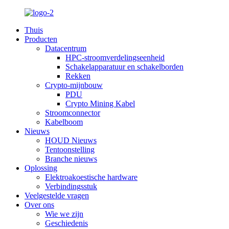
Thuis
Producten
Datacentrum
HPC-stroomverdelingseenheid
Schakelapparatuur en schakelborden
Rekken
Crypto-mijnbouw
PDU
Crypto Mining Kabel
Stroomconnector
Kabelboom
Nieuws
HOUD Nieuws
Tentoonstelling
Branche nieuws
Oplossing
Elektroakoestische hardware
Verbindingsstuk
Veelgestelde vragen
Over ons
Wie we zijn
Geschiedenis