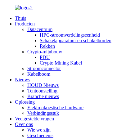
Thuis
Producten
Datacentrum
HPC-stroomverdelingseenheid
Schakelapparatuur en schakelborden
Rekken
Crypto-mijnbouw
PDU
Crypto Mining Kabel
Stroomconnector
Kabelboom
Nieuws
HOUD Nieuws
Tentoonstelling
Branche nieuws
Oplossing
Elektroakoestische hardware
Verbindingsstuk
Veelgestelde vragen
Over ons
Wie we zijn
Geschiedenis