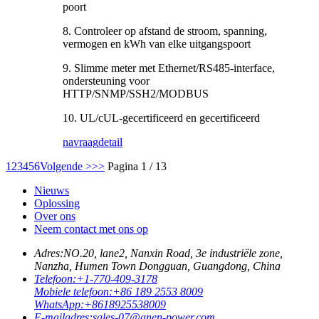
poort
8. Controleer op afstand de stroom, spanning,
vermogen en kWh van elke uitgangspoort
9. Slimme meter met Ethernet/RS485-interface,
ondersteuning voor
HTTP/SNMP/SSH2/MODBUS
10. UL/cUL-gecertificeerd en gecertificeerd
navraag
detail
1
2
3
4
5
6
Volgende >
>>
Pagina 1 / 13
Nieuws
Oplossing
Over ons
Neem contact met ons op
Adres:
NO.20, lane2, Nanxin Road, 3e industriële zone,
Nanzha, Humen Town Dongguan, Guangdong, China
Telefoon:
+1-770-409-3178
Mobiele telefoon:
+86 189 2553 8009
WhatsApp:
+8618925538009
E-mailadres:
sales-07@anen-power.com