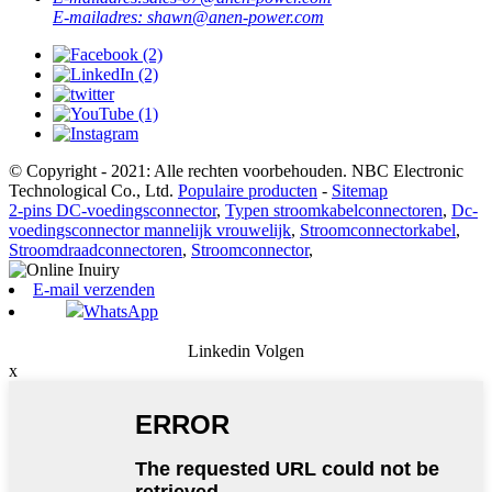
E-mailadres:
shawn@anen-power.com
© Copyright - 2021: Alle rechten voorbehouden. NBC Electronic
Technological Co., Ltd.
Populaire producten
-
Sitemap
2-pins DC-voedingsconnector
,
Typen stroomkabelconnectoren
,
Dc-
voedingsconnector mannelijk vrouwelijk
,
Stroomconnectorkabel
,
Stroomdraadconnectoren
,
Stroomconnector
,
E-mail verzenden
WhatsApp
Linkedin Volgen
x