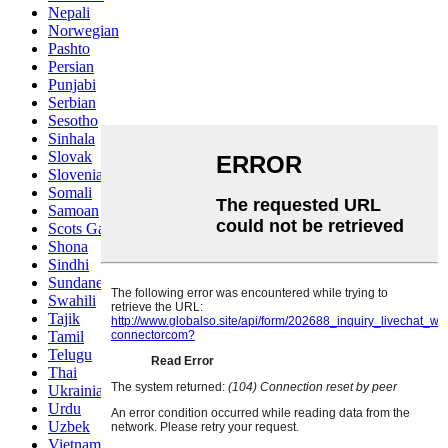
Nepali
Norwegian
Pashto
Persian
Punjabi
Serbian
Sesotho
Sinhala
Slovak
Slovenian
Somali
Samoan
Scots Gaelic
Shona
Sindhi
Sundanese
Swahili
Tajik
Tamil
Telugu
Thai
Ukrainian
Urdu
Uzbek
Vietnamese