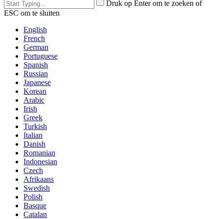
Druk op Enter om te zoeken of
ESC om te sluiten
English
French
German
Portuguese
Spanish
Russian
Japanese
Korean
Arabic
Irish
Greek
Turkish
Italian
Danish
Romanian
Indonesian
Czech
Afrikaans
Swedish
Polish
Basque
Catalan