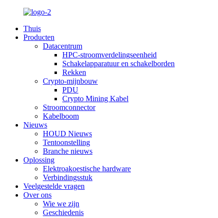
Thuis
Producten
Datacentrum
HPC-stroomverdelingseenheid
Schakelapparatuur en schakelborden
Rekken
Crypto-mijnbouw
PDU
Crypto Mining Kabel
Stroomconnector
Kabelboom
Nieuws
HOUD Nieuws
Tentoonstelling
Branche nieuws
Oplossing
Elektroakoestische hardware
Verbindingsstuk
Veelgestelde vragen
Over ons
Wie we zijn
Geschiedenis