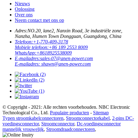
Nieuws
Oplossing
Over ons
Neem contact met ons op
Adres:
NO.20, lane2, Nanxin Road, 3e industriële zone,
Nanzha, Humen Town Dongguan, Guangdong, China
Telefoon:
+1-770-409-3178
Mobiele telefoon:
+86 189 2553 8009
WhatsApp:
+8618925538009
E-mailadres:
sales-07@anen-power.com
E-mailadres:
shawn@anen-power.com
© Copyright - 2021: Alle rechten voorbehouden. NBC Electronic
Technological Co., Ltd.
Populaire producten
-
Sitemap
Typen stroomkabelconnectoren
,
Stroomconnectorkabel
,
2-pins DC-
voedingsconnector
,
Stroomconnector
,
Dc-voedingsconnector
mannelijk vrouwelijk
,
Stroomdraadconnectoren
,